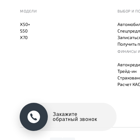
МОДЕЛИ
ВЫБОР И П
X50+
Автомобил
S50
Спецпредл
X70
Записаться
Получить 
ФИНАНСЫ И
Автокреди
Трейд-ин
Страхован
Расчет КА
Закажите
обратный звонок