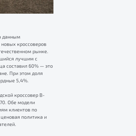
но данным
1 новых кроссоверов
отечественном рынке.
вшийся лучшим с
ца составил 60% — это
не. При этом доля
ордные 5,4%.
дской кроссовер B-
70. Обе модели
иям клиентов по
 ценовая политика и
ателей.