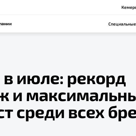
Кемеро
пании
Специальные
 в июле: рекорд
ж и максимальн
т среди всех бр