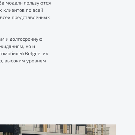
Обе модели пользуются
х клиентов по всей
и всех представленных
ем и долгосрочную
жиданиям, но и
томобилей Belgee, их
ю, высоким уровнем