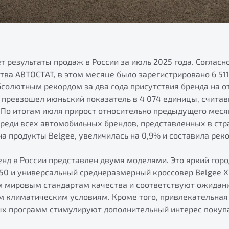
т результаты продаж в России за июль 2025 года. Соглас
тва АВТОСТАТ, в этом месяце было зарегистрировано 6 51
бсолютным рекордом за два года присутствия бренда на 
о превзошел июньский показатель в 4 074 единицы, счита
. По итогам июля прирост относительно предыдущего меся
реди всех автомобильных брендов, представленных в стра
а продукты Belgee, увеличилась на 0,9% и составила рек
нд в России представлен двумя моделями. Это яркий горо
X50 и универсальный среднеразмерный кроссовер Belgee X
 мировым стандартам качества и соответствуют ожидан
м климатическим условиям. Кроме того, привлекательная
х программ стимулируют дополнительный интерес покуп