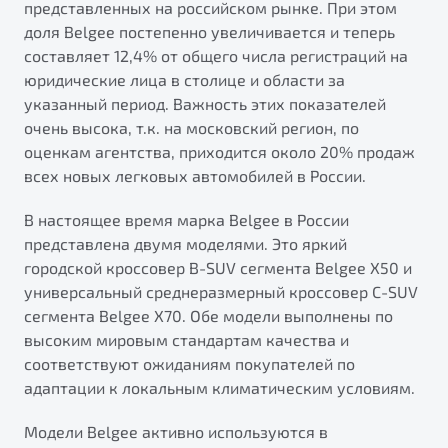
представленных на российском рынке. При этом
от 1 699 990 ₽*
доля Belgee постепенно увеличивается и теперь
Подробно
составляет 12,4% от общего числа регистраций на
Обзор
В наличии
юридические лица в столице и области за
указанный период. Важность этих показателей
X70
Будьте еще более уверены на дорогах с программой
очень высока, т.к. на московский регион, по
"Помощь на дорогах"
Автомобили в наличии
оценкам агентства, приходится около 20% продаж
Тест-драйв
всех новых легковых автомобилей в России.
Преимущества программы
Автокредит
Спецпредложения
В настоящее время марка Belgee в России
представлена двумя моделями. Это яркий
городской кроссовер B-SUV сегмента Belgee X50 и
Запись на сервис
универсальный среднеразмерный кроссовер C-SUV
Калькулятор ТО
сегмента Belgee X70. Обе модели выполнены по
Универсальный кроссовер
Клиентская поддержка
высоким мировым стандартам качества и
от 2 499 990 ₽*
соответствуют ожиданиям покупателей по
адаптации к локальным климатическим условиям.
Обзор
В наличии
Модели Belgee активно используются в