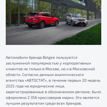
ПОДДЕРЖКА
Автокредит
О дилерском центре
Трейд-ин
Гарантия Belgee
Правовая информация
Яркий кроссовер
Страхование
Belgee Линк
от 2 219 990 ₽*
Расчет КАСКО
Belgee Клуб
Обзор
В наличии
Belgee Плюс
Реферальная программа
S50
Клиентская поддержка
Автомобили бренда Belgee пользуются
заслуженной популярностью у корпоративных
Помощь на дорогах
клиентов не только в Москве, но и в Московской
области. Согласно данным аналитического
агентства «АВТОСТАТ», в течение первых 20 недель
2025 года на юридические лица,
зарегистрированные в обозначенном регионе, было
оформлено 2 356 кроссоверов марки. Это является
Узнайте о специальных выгодах при покупке
лучшим результатом среди всех брендов,
Элегантный и практичный седан
автомобиля Belgee