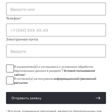
от 1 699 990 ₽*
Подробно
Обзор
В наличии
Телефон
*
X70
Будьте еще более уверены на дорогах с программой
"Помощь на дорогах"
Автомобили в наличии
Электронная почта
Тест-драйв
Преимущества программы
Автокредит
Спецпредложения
Я ознакомлен(а) и соглашаюсь с условиями обработки
персональных данных в разделе 7
Условий пользования
Запись на сервис
сайтом
*
Калькулятор ТО
Я согласен(а) на получение
информационной/рекламной
рассылки
Универсальный кроссовер
Клиентская поддержка
от 2 499 990 ₽*
Отправить заявку
Обзор
В наличии
* Все поля, отмеченные звездочкой, являются обязательными для